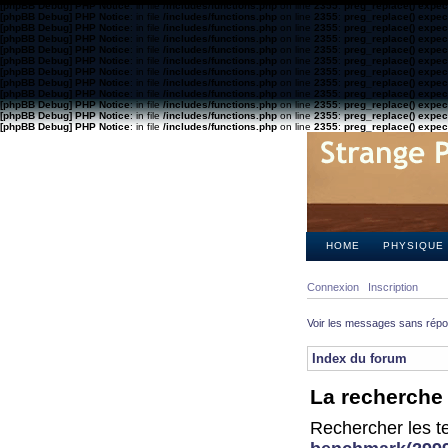
[phpBB Debug] PHP Notice
: in file
/includes/functions.php
on line
2355
:
preg_replace() expect
[phpBB Debug] PHP Notice
: in file
/includes/functions.php
on line
2355
:
preg_replace() expect
[phpBB Debug] PHP Notice
: in file
/includes/functions.php
on line
2355
:
preg_replace() expect
[phpBB Debug] PHP Notice
: in file
/includes/functions.php
on line
2355
:
preg_replace() expect
[phpBB Debug] PHP Notice
: in file
/includes/functions.php
on line
2355
:
preg_replace() expect
[phpBB Debug] PHP Notice
: in file
/includes/functions.php
on line
2355
:
preg_replace() expect
[phpBB Debug] PHP Notice
: in file
/includes/functions.php
on line
2355
:
preg_replace() expect
[phpBB Debug] PHP Notice
: in file
/includes/functions.php
on line
2355
:
preg_replace() expect
[phpBB Debug] PHP Notice
: in file
/includes/functions.php
on line
2355
:
preg_replace() expect
[phpBB Debug] PHP Notice
: in file
/includes/functions.php
on line
2355
:
preg_replace() expect
[phpBB Debug] PHP Notice
: in file
/includes/functions.php
on line
2355
:
preg_replace() expect
[phpBB Debug] PHP Notice
: in file
/includes/functions.php
on line
2355
:
preg_replace() expect
HOME
PHYSIQUE
Connexion
Inscription
Voir les messages sans rép
Index du forum
La recherche 
Rechercher les te