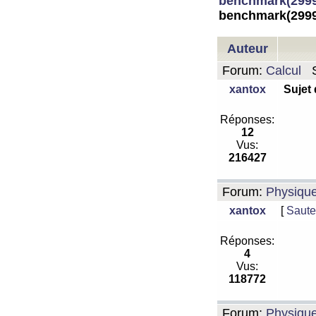
benchmark(2999
benchmark(2999
Auteur
Forum:
Calcul
S
xantox
Sujet
Réponses:
12
Vus:
216427
Forum:
Physiqu
xantox
[
Saute
Réponses:
4
Vus:
118772
Forum:
Physiqu