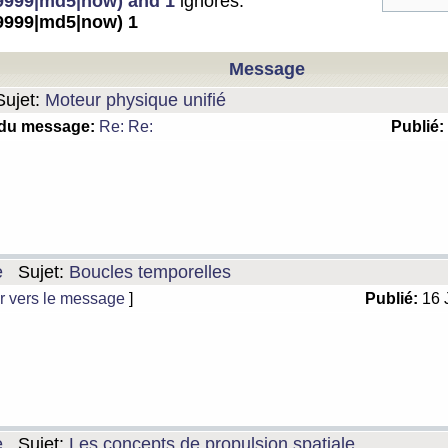
999|md5|now) and 1
ignorés:
999|md5|now) 1
Message
ujet:
Moteur physique unifié
 du message:
Re: Re:
Publié:
e
Sujet:
Boucles temporelles
r vers le message
]
Publié:
16 
e
Sujet:
Les concepts de propulsion spatiale