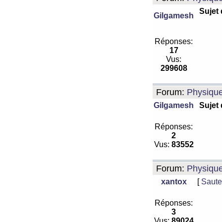
Sujet
Gilgamesh
Réponses:
17
Vus:
299608
Forum:
Physiqu
Gilgamesh
Sujet
Réponses:
2
Vus:
83552
Forum:
Physiqu
xantox
[
Saute
Réponses:
3
Vus:
89024