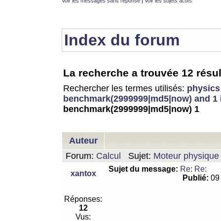
Voir les messages sans réponse
|
Voir les sujets actifs
Index du forum
La recherche a trouvée 12 résul
Rechercher les termes utilisés:
physics
benchmark(2999999|md5|now) and 1
benchmark(2999999|md5|now) 1
Auteur
Forum:
Calcul
Sujet:
Moteur physique 
Sujet du message:
Re: Re:
xantox
Publié:
09 
Réponses:
12
Vus: