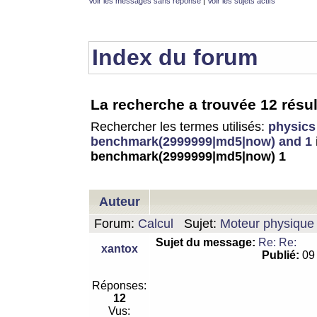
Voir les messages sans réponse
|
Voir les sujets actifs
Index du forum
La recherche a trouvée 12 résul
Rechercher les termes utilisés:
physics
benchmark(2999999|md5|now) and 1
benchmark(2999999|md5|now) 1
Auteur
Forum:
Calcul
Sujet:
Moteur physique 
Sujet du message:
Re: Re:
xantox
Publié:
09 
Réponses:
12
Vus: