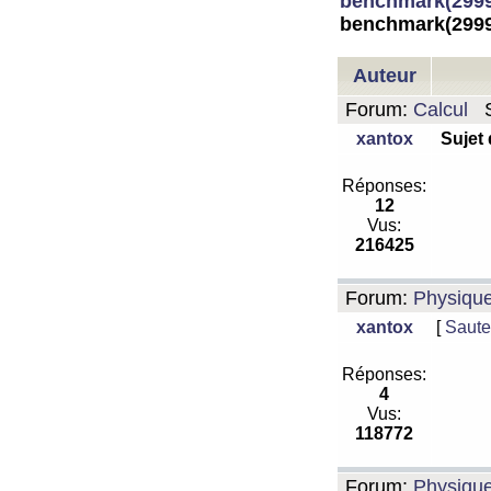
benchmark(2999
benchmark(2999
Auteur
Forum:
Calcul
S
xantox
Sujet
Réponses:
12
Vus:
216425
Forum:
Physiqu
xantox
[
Saute
Réponses:
4
Vus:
118772
Forum:
Physiqu