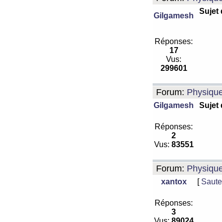
Sujet
Gilgamesh
Réponses:
17
Vus:
299601
Forum:
Physiqu
Gilgamesh
Sujet
Réponses:
2
Vus:
83551
Forum:
Physiqu
xantox
[
Saute
Réponses:
3
Vus:
89024