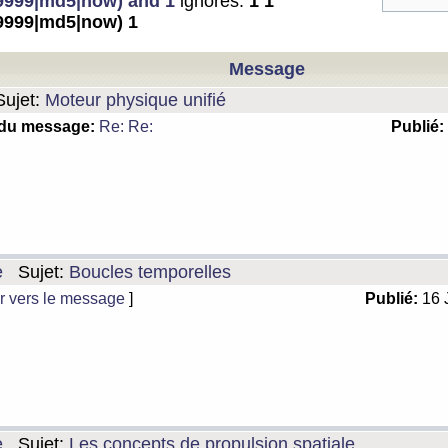
999|md5|now) and 1
ignorés:
1 1
999|md5|now) 1
Message
ujet:
Moteur physique unifié
 du message:
Re: Re:
Publié:
e
Sujet:
Boucles temporelles
r vers le message
]
Publié:
16 
e
Sujet:
Les concepts de propulsion spatiale