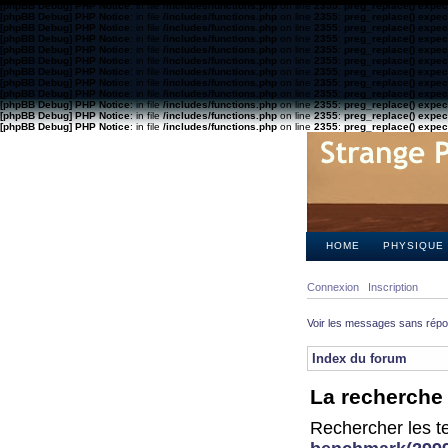
[phpBB Debug] PHP Notice
: in file
/includes/functions.php
on line
2355
:
preg_replace() expect
[phpBB Debug] PHP Notice
: in file
/includes/functions.php
on line
2355
:
preg_replace() expect
[phpBB Debug] PHP Notice
: in file
/includes/functions.php
on line
2355
:
preg_replace() expect
[phpBB Debug] PHP Notice
: in file
/includes/functions.php
on line
2355
:
preg_replace() expect
[phpBB Debug] PHP Notice
: in file
/includes/functions.php
on line
2355
:
preg_replace() expect
[phpBB Debug] PHP Notice
: in file
/includes/functions.php
on line
2355
:
preg_replace() expect
[phpBB Debug] PHP Notice
: in file
/includes/functions.php
on line
2355
:
preg_replace() expect
[phpBB Debug] PHP Notice
: in file
/includes/functions.php
on line
2355
:
preg_replace() expect
[phpBB Debug] PHP Notice
: in file
/includes/functions.php
on line
2355
:
preg_replace() expect
[phpBB Debug] PHP Notice
: in file
/includes/functions.php
on line
2355
:
preg_replace() expect
[phpBB Debug] PHP Notice
: in file
/includes/functions.php
on line
2355
:
preg_replace() expect
[phpBB Debug] PHP Notice
: in file
/includes/functions.php
on line
2355
:
preg_replace() expect
HOME
PHYSIQUE
Connexion
Inscription
Voir les messages sans rép
Index du forum
La recherche 
Rechercher les te