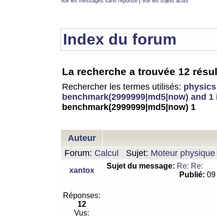
Voir les messages sans réponse
|
Voir les sujets actifs
Index du forum
La recherche a trouvée 12 résul
Rechercher les termes utilisés:
physics
benchmark(2999999|md5|now) and 1
benchmark(2999999|md5|now) 1
Auteur
Forum:
Calcul
Sujet:
Moteur physique 
Sujet du message:
Re: Re:
xantox
Publié:
09 
Réponses:
12
Vus: