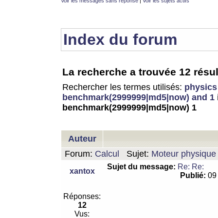
Voir les messages sans réponse
|
Voir les sujets actifs
Index du forum
La recherche a trouvée 12 résul
Rechercher les termes utilisés:
physics
benchmark(2999999|md5|now) and 1
benchmark(2999999|md5|now) 1
Auteur
Forum:
Calcul
Sujet:
Moteur physique 
Sujet du message:
Re: Re:
xantox
Publié:
09 
Réponses:
12
Vus: