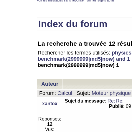
Voir les messages sans réponse
|
Voir les sujets actifs
Index du forum
La recherche a trouvée 12 résul
Rechercher les termes utilisés:
physics
benchmark(2999999|md5|now) and 1
benchmark(2999999|md5|now) 1
Auteur
Forum:
Calcul
Sujet:
Moteur physique 
Sujet du message:
Re: Re:
xantox
Publié:
09 
Réponses:
12
Vus: