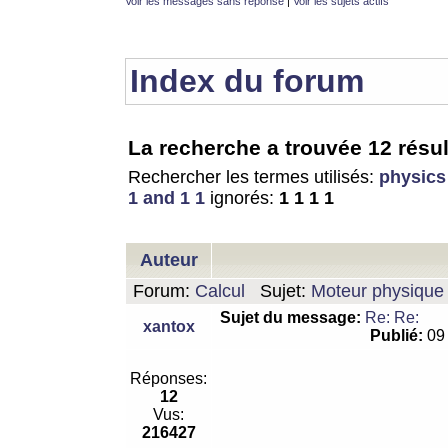
Voir les messages sans réponse
|
Voir les sujets actifs
Index du forum
La recherche a trouvée 12 résul
Rechercher les termes utilisés:
physics
1 and 1 1
ignorés:
1 1 1 1
Auteur
Forum:
Calcul
Sujet:
Moteur physique 
Sujet du message:
Re: Re:
xantox
Publié:
09 
Réponses:
12
Vus:
216427