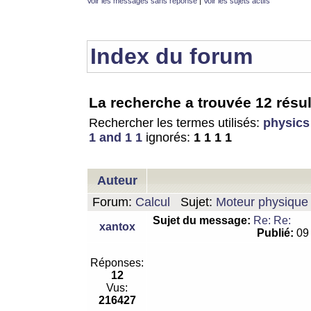
Voir les messages sans réponse
|
Voir les sujets actifs
Index du forum
La recherche a trouvée 12 résul
Rechercher les termes utilisés:
physics
1 and 1 1
ignorés:
1 1 1 1
Auteur
Forum:
Calcul
Sujet:
Moteur physique 
Sujet du message:
Re: Re:
xantox
Publié:
09 
Réponses:
12
Vus:
216427