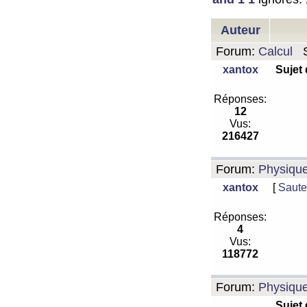
Auteur
Forum:
Calcul
S
xantox
Sujet
Réponses:
12
Vus:
216427
Forum:
Physiqu
xantox
[
Saute
Réponses:
4
Vus:
118772
Forum:
Physiqu
Sujet