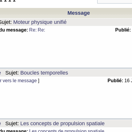
Message
ujet:
Moteur physique unifié
 du message:
Re: Re:
Publié:
e
Sujet:
Boucles temporelles
r vers le message
]
Publié:
16 
e
Sujet:
Les concepts de propulsion spatiale
 du message:
Les concepts de propulsion spatiale