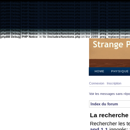
[phpBB Debug] PHP Notice
: in file
/includes/functions.php
on line
2355
:
preg_replace() expect
[phpBB Debug] PHP Notice
: in file
/includes/functions.php
on line
2355
:
preg_replace() expect
[phpBB Debug] PHP Notice
: in file
/includes/functions.php
on line
2355
:
preg_replace() expect
[phpBB Debug] PHP Notice
: in file
/includes/functions.php
on line
2355
:
preg_replace() expect
[phpBB Debug] PHP Notice
: in file
/includes/functions.php
on line
2355
:
preg_replace() expect
[phpBB Debug] PHP Notice
: in file
/includes/functions.php
on line
2355
:
preg_replace() expect
[phpBB Debug] PHP Notice
: in file
/includes/functions.php
on line
2355
:
preg_replace() expect
[phpBB Debug] PHP Notice
: in file
/includes/functions.php
on line
2355
:
preg_replace() expect
[phpBB Debug] PHP Notice
: in file
/includes/functions.php
on line
2355
:
preg_replace() expect
[phpBB Debug] PHP Notice
: in file
/includes/functions.php
on line
2355
:
preg_replace() expect
[phpBB Debug] PHP Notice
: in file
/includes/functions.php
on line
2355
:
preg_replace() expect
[phpBB Debug] PHP Notice
: in file
/includes/functions.php
on line
2355
:
preg_replace() expect
HOME
PHYSIQUE
Connexion
Inscription
Voir les messages sans rép
Index du forum
La recherche 
Rechercher les te
and 1 1
ignorés: