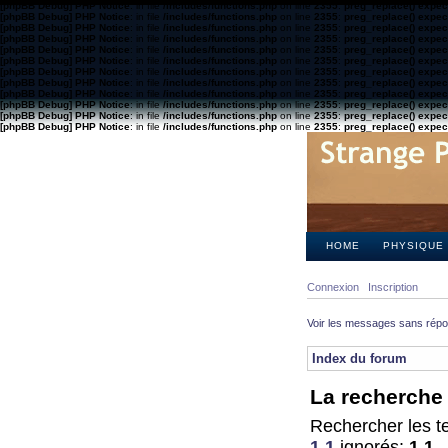
[phpBB Debug] PHP Notice
: in file
/includes/functions.php
on line
2355
:
preg_replace() expect
[phpBB Debug] PHP Notice
: in file
/includes/functions.php
on line
2355
:
preg_replace() expect
[phpBB Debug] PHP Notice
: in file
/includes/functions.php
on line
2355
:
preg_replace() expect
[phpBB Debug] PHP Notice
: in file
/includes/functions.php
on line
2355
:
preg_replace() expect
[phpBB Debug] PHP Notice
: in file
/includes/functions.php
on line
2355
:
preg_replace() expect
[phpBB Debug] PHP Notice
: in file
/includes/functions.php
on line
2355
:
preg_replace() expect
[phpBB Debug] PHP Notice
: in file
/includes/functions.php
on line
2355
:
preg_replace() expect
[phpBB Debug] PHP Notice
: in file
/includes/functions.php
on line
2355
:
preg_replace() expect
[phpBB Debug] PHP Notice
: in file
/includes/functions.php
on line
2355
:
preg_replace() expect
[phpBB Debug] PHP Notice
: in file
/includes/functions.php
on line
2355
:
preg_replace() expect
[phpBB Debug] PHP Notice
: in file
/includes/functions.php
on line
2355
:
preg_replace() expect
[phpBB Debug] PHP Notice
: in file
/includes/functions.php
on line
2355
:
preg_replace() expect
HOME
PHYSIQUE
Connexion
Inscription
Voir les messages sans rép
Index du forum
La recherche 
Rechercher les te
1 1
ignorés:
1 1