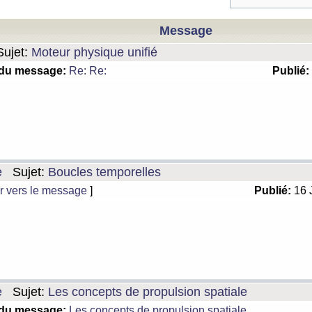
Message
ujet:
Moteur physique unifié
 du message:
Re: Re:
Publié:
e
Sujet:
Boucles temporelles
r vers le message
]
Publié:
16 
e
Sujet:
Les concepts de propulsion spatiale
 du message:
Les concepts de propulsion spatiale