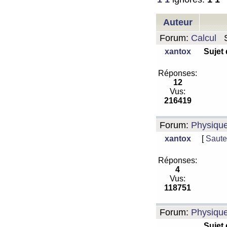
Auteur
Forum:
Calcul
S
xantox
Sujet
Réponses:
12
Vus:
216419
Forum:
Physiqu
xantox
[
Saute
Réponses:
4
Vus:
118751
Forum:
Physiqu
Sujet