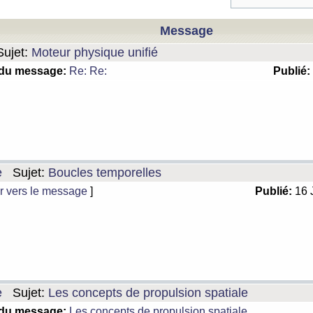
Message
ujet:
Moteur physique unifié
 du message:
Re: Re:
Publié:
e
Sujet:
Boucles temporelles
r vers le message
]
Publié:
16 
e
Sujet:
Les concepts de propulsion spatiale
 du message:
Les concepts de propulsion spatiale