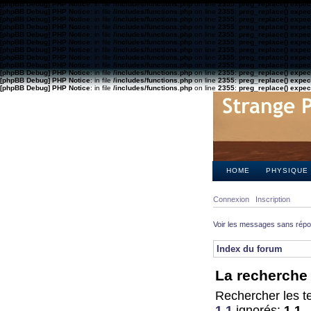
[phpBB Debug] PHP Notice
: in file
/includes/functions.php
on line
2355
:
preg_replace() expect
[phpBB Debug] PHP Notice
: in file
/includes/functions.php
on line
2355
:
preg_replace() expect
[phpBB Debug] PHP Notice
: in file
/includes/functions.php
on line
2355
:
preg_replace() expect
[phpBB Debug] PHP Notice
: in file
/includes/functions.php
on line
2355
:
preg_replace() expect
[phpBB Debug] PHP Notice
: in file
/includes/functions.php
on line
2355
:
preg_replace() expect
[phpBB Debug] PHP Notice
: in file
/includes/functions.php
on line
2355
:
preg_replace() expect
[phpBB Debug] PHP Notice
: in file
/includes/functions.php
on line
2355
:
preg_replace() expect
[phpBB Debug] PHP Notice
: in file
/includes/functions.php
on line
2355
:
preg_replace() expect
[phpBB Debug] PHP Notice
: in file
/includes/functions.php
on line
2355
:
preg_replace() expect
[phpBB Debug] PHP Notice
: in file
/includes/functions.php
on line
2355
:
preg_replace() expect
[phpBB Debug] PHP Notice
: in file
/includes/functions.php
on line
2355
:
preg_replace() expect
[phpBB Debug] PHP Notice
: in file
/includes/functions.php
on line
2355
:
preg_replace() expect
HOME
PHYSIQUE
Connexion
Inscription
Voir les messages sans rép
Index du forum
La recherche 
Rechercher les te
1 1
ignorés:
1 1