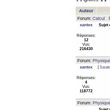
Auteur
Forum:
Calcul
S
xantox
Sujet
Réponses:
12
Vus:
216430
Forum:
Physiqu
xantox
[
Saute
Réponses:
4
Vus:
118772
Forum:
Physiqu
Sujet