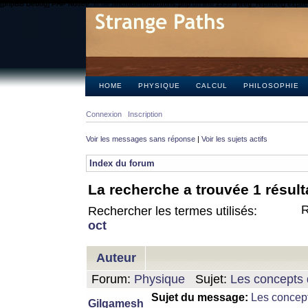
[phpBB Debug] PHP Notice
: in file
/includes/functions.php
on line
2355
:
preg_replace() expect
HOME
PHYSIQUE
CALCUL
PHILOSOPHIE
Connexion
Inscription
Voir les messages sans réponse
|
Voir les sujets actifs
Index du forum
La recherche a trouvée 1 résult
R
Rechercher les termes utilisés:
oct
Auteur
Forum:
Physique
Sujet:
Les concepts 
Sujet du message:
Les concept
Gilgamesh