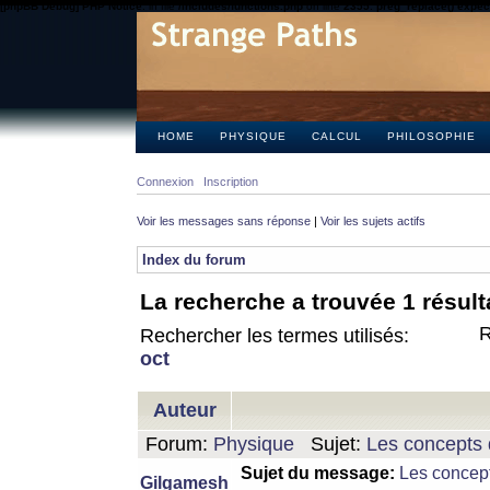
[phpBB Debug] PHP Notice
: in file
/includes/functions.php
on line
2355
:
preg_replace() expect
HOME
PHYSIQUE
CALCUL
PHILOSOPHIE
Connexion
Inscription
Voir les messages sans réponse
|
Voir les sujets actifs
Index du forum
La recherche a trouvée 1 résult
R
Rechercher les termes utilisés:
oct
Auteur
Forum:
Physique
Sujet:
Les concepts 
Sujet du message:
Les concept
Gilgamesh