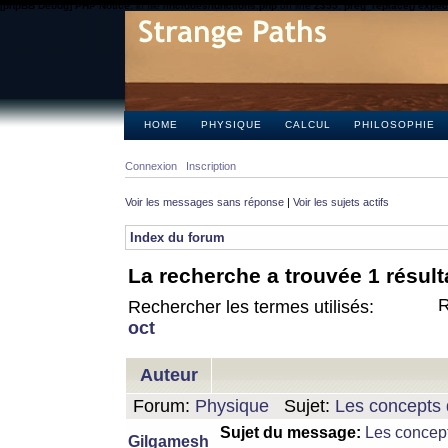
[phpBB Debug] PHP Notice
: in file
/includes/functions.php
on line
2355
:
preg_replace() expect
HOME
PHYSIQUE
CALCUL
PHILOSOPHIE
Connexion
Inscription
Voir les messages sans réponse
|
Voir les sujets actifs
Index du forum
La recherche a trouvée 1 résult
R
Rechercher les termes utilisés:
oct
Auteur
Forum:
Physique
Sujet:
Les concepts 
Sujet du message:
Les concept
Gilgamesh