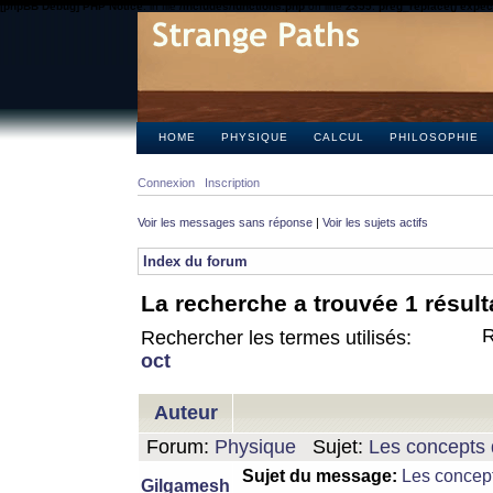
[phpBB Debug] PHP Notice
: in file
/includes/functions.php
on line
2355
:
preg_replace() expect
HOME
PHYSIQUE
CALCUL
PHILOSOPHIE
Connexion
Inscription
Voir les messages sans réponse
|
Voir les sujets actifs
Index du forum
La recherche a trouvée 1 résult
R
Rechercher les termes utilisés:
oct
Auteur
Forum:
Physique
Sujet:
Les concepts 
Sujet du message:
Les concept
Gilgamesh