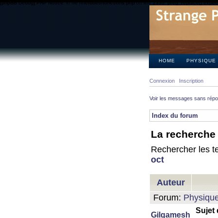
[phpBB Debug] PHP Notice
: in file
/includes/functions.php
on line
2355
:
preg_replace() expect
HOME
PHYSIQUE
Connexion
Inscription
Voir les messages sans rép
Index du forum
La recherche 
Rechercher les te
oct
Auteur
Forum:
Physiqu
Sujet
Gilgamesh