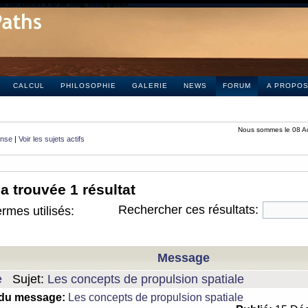
s parameter 4 to be long, string given
CALCUL
PHILOSOPHIE
GALERIE
NEWS
FORUM
A PROPO
Nous sommes le 08 A
onse
|
Voir les sujets actifs
a trouvée 1 résultat
Rechercher ces résultats:
rmes utilisés:
Message
e
Sujet:
Les concepts de propulsion spatiale
 du message:
Les concepts de propulsion spatiale