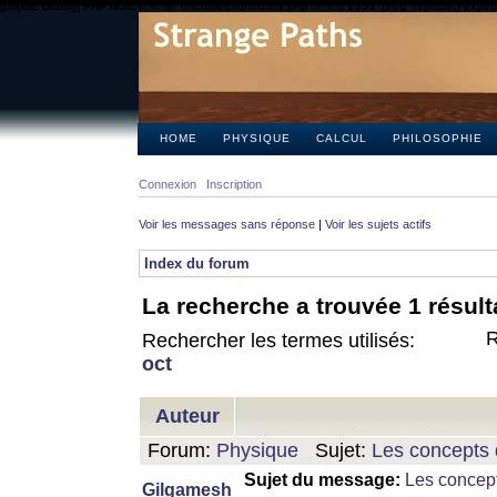
[phpBB Debug] PHP Notice
: in file
/includes/functions.php
on line
2355
:
preg_replace() expect
HOME
PHYSIQUE
CALCUL
PHILOSOPHIE
Connexion
Inscription
Voir les messages sans réponse
|
Voir les sujets actifs
Index du forum
La recherche a trouvée 1 résult
R
Rechercher les termes utilisés:
oct
Auteur
Forum:
Physique
Sujet:
Les concepts 
Sujet du message:
Les concept
Gilgamesh