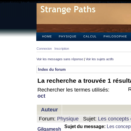
[phpBB Debug] PHP Notice
: in file
/includes/functions.php
on line
2355
:
preg_replace() expect
HOME
PHYSIQUE
CALCUL
PHILOSOPHIE
Connexion
Inscription
Voir les messages sans réponse
|
Voir les sujets actifs
Index du forum
La recherche a trouvée 1 résult
R
Rechercher les termes utilisés:
oct
Auteur
Forum:
Physique
Sujet:
Les concepts 
Sujet du message:
Les concept
Gilgamesh