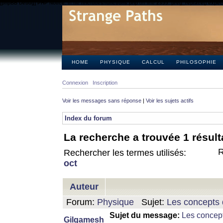
[phpBB Debug] PHP Notice
: in file
/includes/functions.php
on line
2355
:
preg_replace() expect
HOME
PHYSIQUE
CALCUL
PHILOSOPHIE
Connexion
Inscription
Voir les messages sans réponse
|
Voir les sujets actifs
Index du forum
La recherche a trouvée 1 résult
R
Rechercher les termes utilisés:
oct
Auteur
Forum:
Physique
Sujet:
Les concepts 
Sujet du message:
Les concept
Gilgamesh