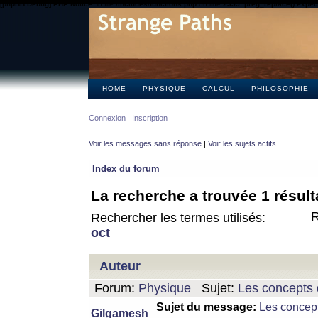
[phpBB Debug] PHP Notice
: in file
/includes/functions.php
on line
2355
:
preg_replace() expect
HOME
PHYSIQUE
CALCUL
PHILOSOPHIE
Connexion
Inscription
Voir les messages sans réponse
|
Voir les sujets actifs
Index du forum
La recherche a trouvée 1 résult
R
Rechercher les termes utilisés:
oct
Auteur
Forum:
Physique
Sujet:
Les concepts 
Sujet du message:
Les concept
Gilgamesh