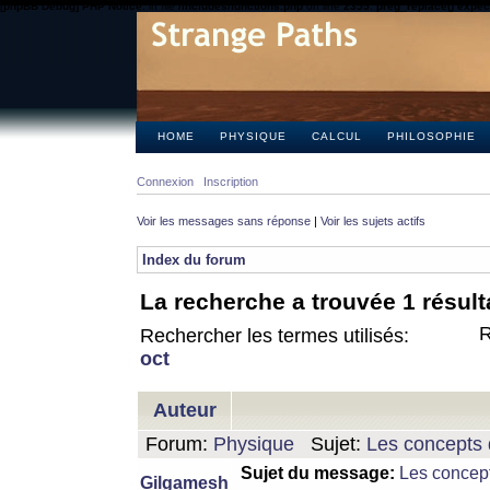
[phpBB Debug] PHP Notice
: in file
/includes/functions.php
on line
2355
:
preg_replace() expect
HOME
PHYSIQUE
CALCUL
PHILOSOPHIE
Connexion
Inscription
Voir les messages sans réponse
|
Voir les sujets actifs
Index du forum
La recherche a trouvée 1 résult
R
Rechercher les termes utilisés:
oct
Auteur
Forum:
Physique
Sujet:
Les concepts 
Sujet du message:
Les concept
Gilgamesh