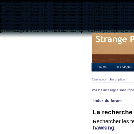
[phpBB Debug] PHP Notice
: in file
/includes/functions.php
on line
2355
:
preg_replace() expect
[phpBB Debug] PHP Notice
: in file
/includes/functions.php
on line
2355
:
preg_replace() expect
[phpBB Debug] PHP Notice
: in file
/includes/functions.php
on line
2355
:
preg_replace() expect
[phpBB Debug] PHP Notice
: in file
/includes/functions.php
on line
2355
:
preg_replace() expect
[phpBB Debug] PHP Notice
: in file
/includes/functions.php
on line
2355
:
preg_replace() expect
[phpBB Debug] PHP Notice
: in file
/includes/functions.php
on line
2355
:
preg_replace() expect
[phpBB Debug] PHP Notice
: in file
/includes/functions.php
on line
2355
:
preg_replace() expect
[phpBB Debug] PHP Notice
: in file
/includes/functions.php
on line
2355
:
preg_replace() expect
[phpBB Debug] PHP Notice
: in file
/includes/functions.php
on line
2355
:
preg_replace() expect
[phpBB Debug] PHP Notice
: in file
/includes/functions.php
on line
2355
:
preg_replace() expect
HOME
PHYSIQUE
Connexion
Inscription
Voir les messages sans rép
Index du forum
La recherche 
Rechercher les te
hawking