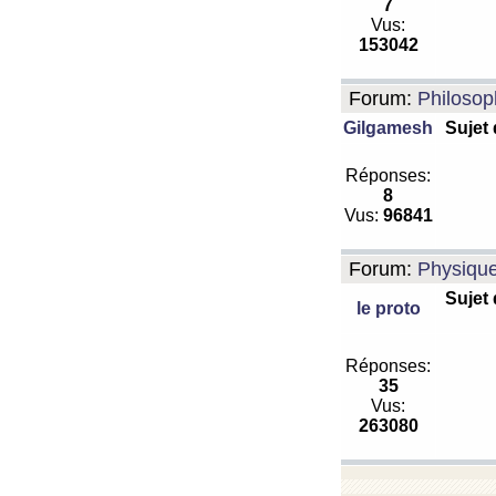
7
Vus:
153042
Forum:
Philosop
Gilgamesh
Sujet
Réponses:
8
Vus:
96841
Forum:
Physiqu
Sujet
le proto
Réponses:
35
Vus:
263080