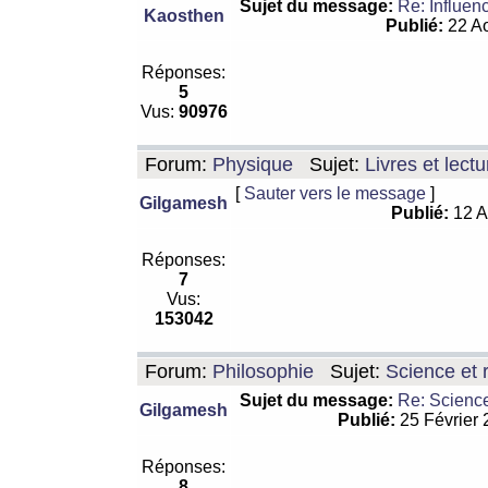
Sujet du message:
Re: Influen
Kaosthen
Publié:
22 Ao
Réponses:
5
Vus:
90976
Forum:
Physique
Sujet:
Livres et lect
[
Sauter vers le message
]
Gilgamesh
Publié:
12 A
Réponses:
7
Vus:
153042
Forum:
Philosophie
Sujet:
Science et r
Sujet du message:
Re: Science
Gilgamesh
Publié:
25 Février
Réponses:
8