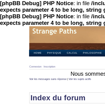
[phpBB Debug] PHP Notice
: in file
/inc
expects parameter 4 to be long, string 
[phpBB Debug] PHP Notice
: in file
/inc
expects parameter 4 to be long, string 
HOME
PHYSIQUE
CALCUL
PHILOSOPHIE
Connexion
Inscription
Nous sommes 
Voir les messages sans réponse
|
Voir les sujets actifs
Index du forum