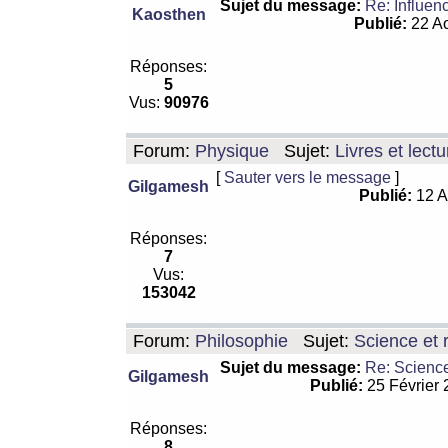
Sujet du message:
Re: Influen
Kaosthen
Publié:
22 Ao
Réponses:
5
Vus:
90976
Forum:
Physique
Sujet:
Livres et lect
[
Sauter vers le message
]
Gilgamesh
Publié:
12 A
Réponses:
7
Vus:
153042
Forum:
Philosophie
Sujet:
Science et r
Sujet du message:
Re: Science
Gilgamesh
Publié:
25 Février
Réponses:
8