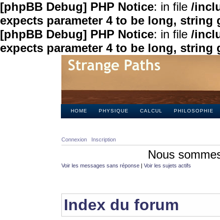
[phpBB Debug] PHP Notice
: in file
/inc
expects parameter 4 to be long, string 
[phpBB Debug] PHP Notice
: in file
/inc
expects parameter 4 to be long, string 
HOME
PHYSIQUE
CALCUL
PHILOSOPHIE
Connexion
Inscription
Nous sommes 
Voir les messages sans réponse
|
Voir les sujets actifs
Index du forum