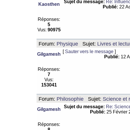
Sujet du message:
Re: Influen
Kaosthen
Publié:
22 Ao
Réponses:
5
Vus:
90975
Forum:
Physique
Sujet:
Livres et lect
[
Sauter vers le message
]
Gilgamesh
Publié:
12 A
Réponses:
7
Vus:
153041
Forum:
Philosophie
Sujet:
Science et r
Sujet du message:
Re: Science
Gilgamesh
Publié:
25 Février
Réponses:
8