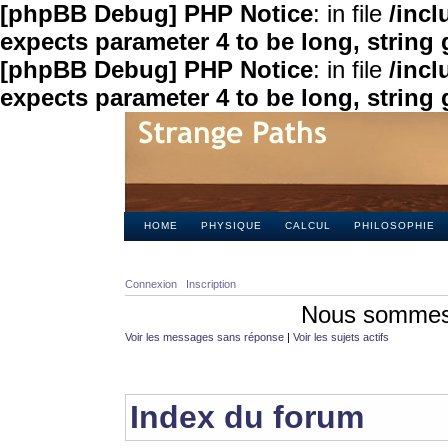
[phpBB Debug] PHP Notice
: in file
/inc
expects parameter 4 to be long, string 
[phpBB Debug] PHP Notice
: in file
/inc
expects parameter 4 to be long, string 
HOME
PHYSIQUE
CALCUL
PHILOSOPHIE
Connexion
Inscription
Nous sommes 
Voir les messages sans réponse
|
Voir les sujets actifs
Index du forum