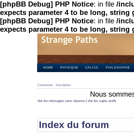
[phpBB Debug] PHP Notice
: in file
/inc
expects parameter 4 to be long, string 
[phpBB Debug] PHP Notice
: in file
/inc
expects parameter 4 to be long, string 
HOME
PHYSIQUE
CALCUL
PHILOSOPHIE
Connexion
Inscription
Nous sommes 
Voir les messages sans réponse
|
Voir les sujets actifs
Index du forum