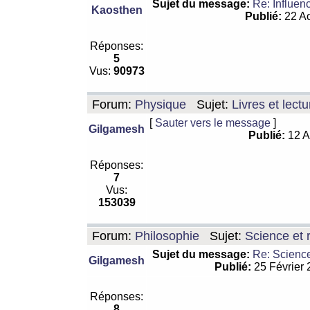
Sujet du message:
Re: Influen
Kaosthen
Publié:
22 Ao
Réponses:
5
Vus:
90973
Forum:
Physique
Sujet:
Livres et lect
[
Sauter vers le message
]
Gilgamesh
Publié:
12 A
Réponses:
7
Vus:
153039
Forum:
Philosophie
Sujet:
Science et r
Sujet du message:
Re: Science
Gilgamesh
Publié:
25 Février
Réponses:
8