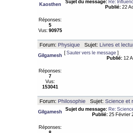
Sujet du message:
Re: Influen
Kaosthen
Publié:
22 Ao
Réponses:
5
Vus:
90975
Forum:
Physique
Sujet:
Livres et lect
[
Sauter vers le message
]
Gilgamesh
Publié:
12 A
Réponses:
7
Vus:
153041
Forum:
Philosophie
Sujet:
Science et r
Sujet du message:
Re: Science
Gilgamesh
Publié:
25 Février
Réponses:
8