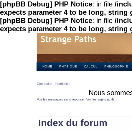
[phpBB Debug] PHP Notice
: in file
/inc
expects parameter 4 to be long, string 
[phpBB Debug] PHP Notice
: in file
/inc
expects parameter 4 to be long, string 
HOME
PHYSIQUE
CALCUL
PHILOSOPHIE
Connexion
Inscription
Nous sommes 
Voir les messages sans réponse
|
Voir les sujets actifs
Index du forum