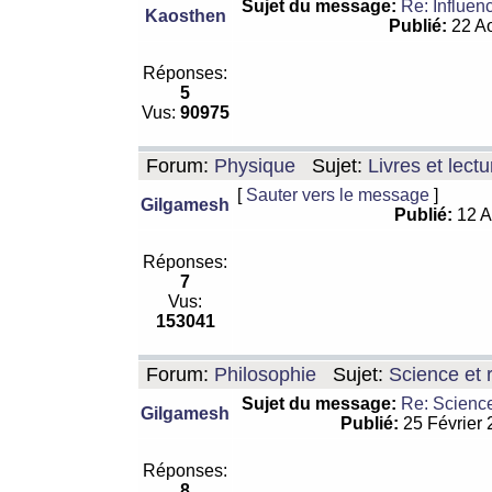
Sujet du message:
Re: Influen
Kaosthen
Publié:
22 Ao
Réponses:
5
Vus:
90975
Forum:
Physique
Sujet:
Livres et lect
[
Sauter vers le message
]
Gilgamesh
Publié:
12 A
Réponses:
7
Vus:
153041
Forum:
Philosophie
Sujet:
Science et r
Sujet du message:
Re: Science
Gilgamesh
Publié:
25 Février
Réponses:
8