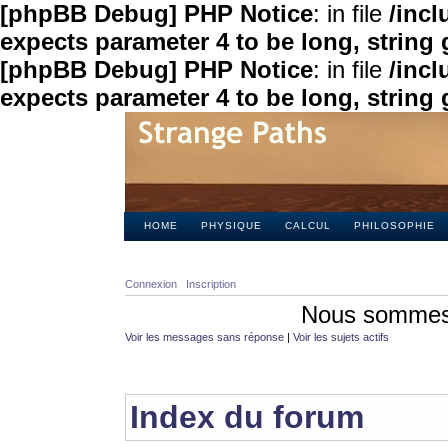
[phpBB Debug] PHP Notice
: in file
/inc
expects parameter 4 to be long, string 
[phpBB Debug] PHP Notice
: in file
/inc
expects parameter 4 to be long, string 
HOME
PHYSIQUE
CALCUL
PHILOSOPHIE
Connexion
Inscription
Nous sommes 
Voir les messages sans réponse
|
Voir les sujets actifs
Index du forum