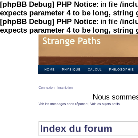
[phpBB Debug] PHP Notice
: in file
/inc
expects parameter 4 to be long, string 
[phpBB Debug] PHP Notice
: in file
/inc
expects parameter 4 to be long, string 
HOME
PHYSIQUE
CALCUL
PHILOSOPHIE
Connexion
Inscription
Nous sommes 
Voir les messages sans réponse
|
Voir les sujets actifs
Index du forum