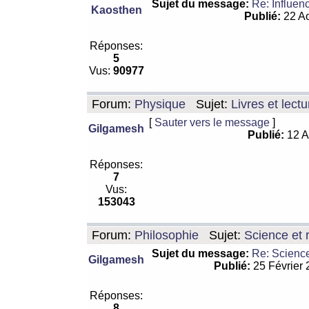
Sujet du message:
Re: Influen
Kaosthen
Publié:
22 Ao
Réponses:
5
Vus:
90977
Forum:
Physique
Sujet:
Livres et lect
[
Sauter vers le message
]
Gilgamesh
Publié:
12 A
Réponses:
7
Vus:
153043
Forum:
Philosophie
Sujet:
Science et r
Sujet du message:
Re: Science
Gilgamesh
Publié:
25 Février
Réponses:
8