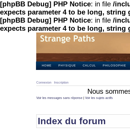
[phpBB Debug] PHP Notice
: in file
/inc
expects parameter 4 to be long, string 
[phpBB Debug] PHP Notice
: in file
/inc
expects parameter 4 to be long, string 
HOME
PHYSIQUE
CALCUL
PHILOSOPHIE
Connexion
Inscription
Nous sommes 
Voir les messages sans réponse
|
Voir les sujets actifs
Index du forum