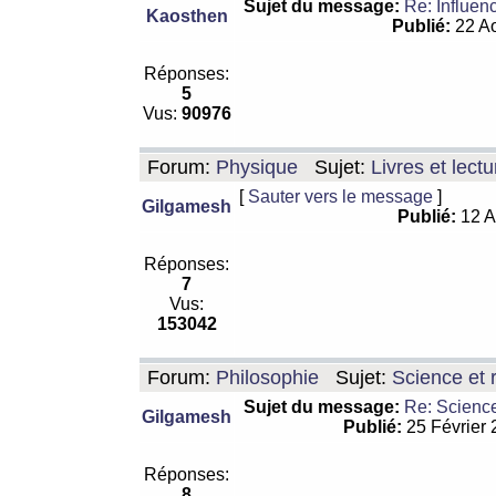
Sujet du message:
Re: Influen
Kaosthen
Publié:
22 Ao
Réponses:
5
Vus:
90976
Forum:
Physique
Sujet:
Livres et lect
[
Sauter vers le message
]
Gilgamesh
Publié:
12 A
Réponses:
7
Vus:
153042
Forum:
Philosophie
Sujet:
Science et r
Sujet du message:
Re: Science
Gilgamesh
Publié:
25 Février
Réponses:
8