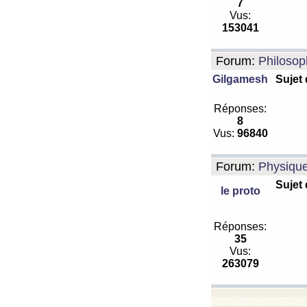
7
Vus:
153041
Forum:
Philosop
Gilgamesh
Sujet
Réponses:
8
Vus:
96840
Forum:
Physiqu
Sujet
le proto
Réponses:
35
Vus:
263079