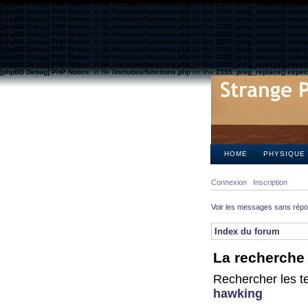
[phpBB Debug] PHP Notice
: in file
/includes/functions.php
on line
2355
:
preg_replace() expect
[phpBB Debug] PHP Notice
: in file
/includes/functions.php
on line
2355
:
preg_replace() expect
[phpBB Debug] PHP Notice
: in file
/includes/functions.php
on line
2355
:
preg_replace() expect
[phpBB Debug] PHP Notice
: in file
/includes/functions.php
on line
2355
:
preg_replace() expect
[phpBB Debug] PHP Notice
: in file
/includes/functions.php
on line
2355
:
preg_replace() expect
[phpBB Debug] PHP Notice
: in file
/includes/functions.php
on line
2355
:
preg_replace() expect
[phpBB Debug] PHP Notice
: in file
/includes/functions.php
on line
2355
:
preg_replace() expect
[phpBB Debug] PHP Notice
: in file
/includes/functions.php
on line
2355
:
preg_replace() expect
[phpBB Debug] PHP Notice
: in file
/includes/functions.php
on line
2355
:
preg_replace() expect
[phpBB Debug] PHP Notice
: in file
/includes/functions.php
on line
2355
:
preg_replace() expect
HOME
PHYSIQUE
Connexion
Inscription
Voir les messages sans rép
Index du forum
La recherche 
Rechercher les te
hawking