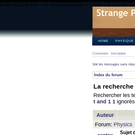
[phpBB Debug] PHP Notice
: in file
/includes/functions.php
on line
2355
:
preg_replace() expect
[phpBB Debug] PHP Notice
: in file
/includes/functions.php
on line
2355
:
preg_replace() expect
HOME
PHYSIQUE
Connexion
Inscription
Voir les messages sans rép
Index du forum
La recherche 
Rechercher les te
t and 1 1
ignorés
Auteur
Forum:
Physics
Sujet 