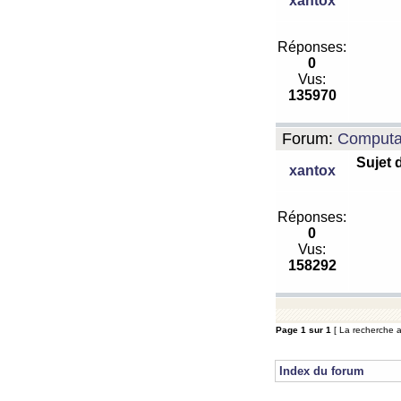
xantox
Réponses:
0
Vus:
135970
Forum:
Computa
Sujet 
xantox
Réponses:
0
Vus:
158292
Page
1
sur
1
[ La recherche a 
Index du forum