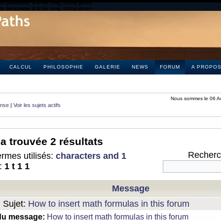
s parameter 4 to be long, string given
s parameter 4 to be long, string given
CALCUL
PHILOSOPHIE
GALERIE
NEWS
FORUM
A PROPO
Nous sommes le 06 A
onse
|
Voir les sujets actifs
a trouvée 2 résultats
Recherch
rmes utilisés:
characters and 1
:
1 t 1 1
Message
Sujet:
How to insert math formulas in this forum
du message:
How to insert math formulas in this forum