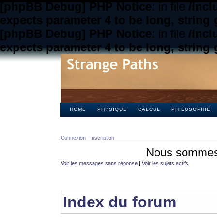
[phpBB Debug] PHP Notice
: in file
/inc
expects parameter 4 to be long, string 
[phpBB Debug] PHP Notice
: in file
/inc
expects parameter 4 to be long, string 
HOME
PHYSIQUE
CALCUL
PHILOSOPHIE
Connexion
Inscription
Nous sommes 
Voir les messages sans réponse
|
Voir les sujets actifs
Index du forum