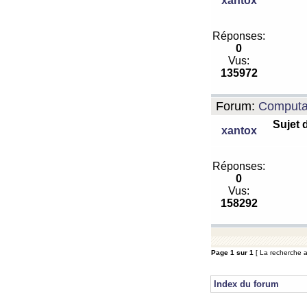
xantox
Réponses:
0
Vus:
135972
Forum:
Computa
Sujet 
xantox
Réponses:
0
Vus:
158292
Page
1
sur
1
[ La recherche a 
Index du forum