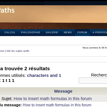
s parameter 4 to be long, string given
s parameter 4 to be long, string given
CALCUL
PHILOSOPHIE
GALERIE
NEWS
FORUM
A PROPO
Nous sommes le 08 A
onse
|
Voir les sujets actifs
a trouvée 2 résultats
Recherch
rmes utilisés:
characters and 1
:
1 t 1 1
Message
Sujet:
How to insert math formulas in this forum
du message:
How to insert math formulas in this forum