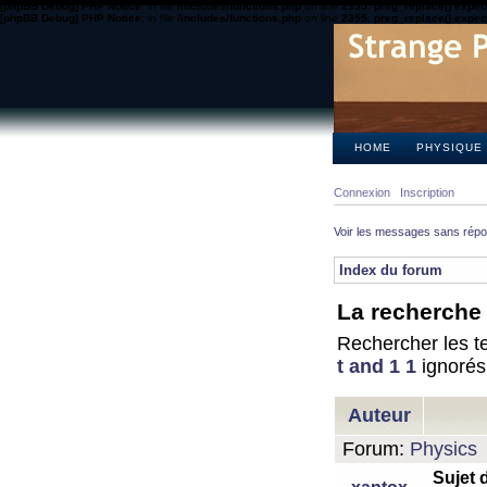
[phpBB Debug] PHP Notice
: in file
/includes/functions.php
on line
2355
:
preg_replace() expect
[phpBB Debug] PHP Notice
: in file
/includes/functions.php
on line
2355
:
preg_replace() expect
HOME
PHYSIQUE
Connexion
Inscription
Voir les messages sans rép
Index du forum
La recherche 
Rechercher les te
t and 1 1
ignorés
Auteur
Forum:
Physics
Sujet 