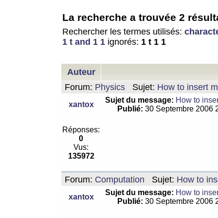
La recherche a trouvée 2 résult
Rechercher les termes utilisés:
charact
1 t and 1 1
ignorés:
1 t 1 1
Auteur
Forum:
Physics
Sujet:
How to insert m
Sujet du message:
How to inser
xantox
Publié:
30 Septembre 2006 
Réponses:
0
Vus:
135972
Forum:
Computation
Sujet:
How to ins
Sujet du message:
How to inser
xantox
Publié:
30 Septembre 2006 