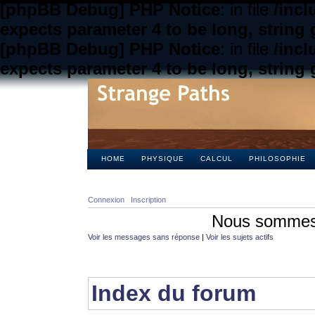
[phpBB Debug] PHP Notice
: in file
/inc
expects parameter 4 to be long, string 
[phpBB Debug] PHP Notice
: in file
/inc
expects parameter 4 to be long, string 
HOME
PHYSIQUE
CALCUL
PHILOSOPHIE
Connexion
Inscription
Nous sommes 
Voir les messages sans réponse
|
Voir les sujets actifs
Index du forum