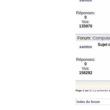
xantox
Réponses:
0
Vus:
135970
Forum:
Computa
Sujet 
xantox
Réponses:
0
Vus:
158292
Page
1
sur
1
[ La recherche a 
Index du forum