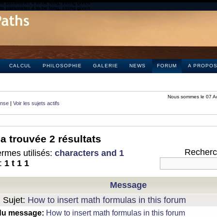
s parameter 4 to be long, string given
s parameter 4 to be long, string given
CALCUL
PHILOSOPHIE
GALERIE
NEWS
FORUM
A PROPO
Nous sommes le 07 A
onse
|
Voir les sujets actifs
a trouvée 2 résultats
Recherch
rmes utilisés:
characters and 1
:
1 t 1 1
Message
Sujet:
How to insert math formulas in this forum
du message:
How to insert math formulas in this forum