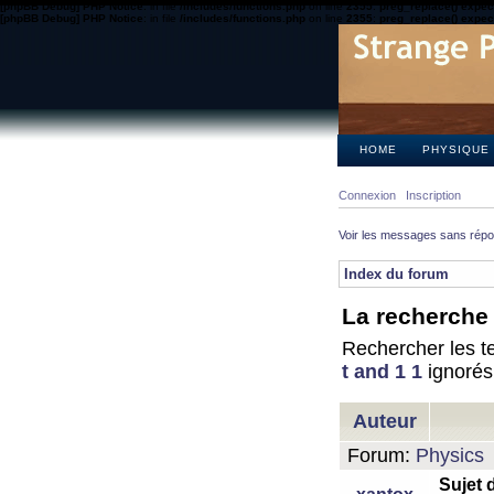
[phpBB Debug] PHP Notice
: in file
/includes/functions.php
on line
2355
:
preg_replace() expect
[phpBB Debug] PHP Notice
: in file
/includes/functions.php
on line
2355
:
preg_replace() expect
HOME
PHYSIQUE
Connexion
Inscription
Voir les messages sans rép
Index du forum
La recherche 
Rechercher les te
t and 1 1
ignorés
Auteur
Forum:
Physics
Sujet 