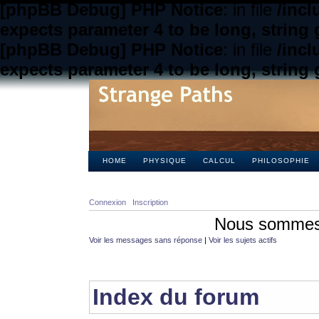
[phpBB Debug] PHP Notice
: in file
/inc
expects parameter 4 to be long, string 
[phpBB Debug] PHP Notice
: in file
/inc
expects parameter 4 to be long, string 
HOME
PHYSIQUE
CALCUL
PHILOSOPHIE
Connexion
Inscription
Nous sommes 
Voir les messages sans réponse
|
Voir les sujets actifs
Index du forum