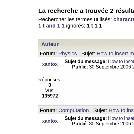
La recherche a trouvée 2 résult
Rechercher les termes utilisés:
charact
1 t and 1 1
ignorés:
1 t 1 1
Auteur
Forum:
Physics
Sujet:
How to insert m
Sujet du message:
How to inser
xantox
Publié:
30 Septembre 2006 
Réponses:
0
Vus:
135972
Forum:
Computation
Sujet:
How to ins
Sujet du message:
How to inser
xantox
Publié:
30 Septembre 2006 