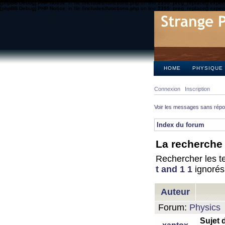
[phpBB Debug] PHP Notice
: in file
/includes/functions.php
on line
2355
:
preg_replace() expect
[phpBB Debug] PHP Notice
: in file
/includes/functions.php
on line
2355
:
preg_replace() expect
HOME
PHYSIQUE
Connexion
Inscription
Voir les messages sans rép
Index du forum
La recherche 
Rechercher les te
t and 1 1
ignorés
Auteur
Forum:
Physics
Sujet 