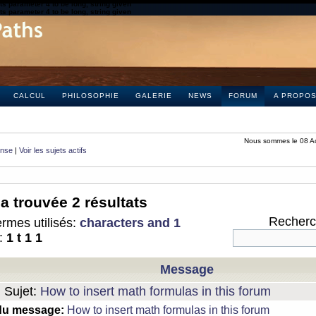
s parameter 4 to be long, string given
s parameter 4 to be long, string given
CALCUL
PHILOSOPHIE
GALERIE
NEWS
FORUM
A PROPO
Nous sommes le 08 A
onse
|
Voir les sujets actifs
a trouvée 2 résultats
Recherch
rmes utilisés:
characters and 1
:
1 t 1 1
Message
Sujet:
How to insert math formulas in this forum
du message:
How to insert math formulas in this forum