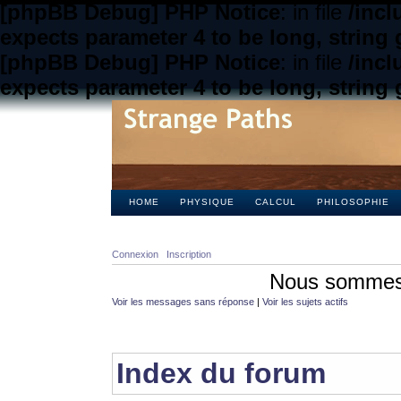
[phpBB Debug] PHP Notice
: in file
/inc
expects parameter 4 to be long, string 
[phpBB Debug] PHP Notice
: in file
/inc
expects parameter 4 to be long, string 
HOME
PHYSIQUE
CALCUL
PHILOSOPHIE
Connexion
Inscription
Nous sommes 
Voir les messages sans réponse
|
Voir les sujets actifs
Index du forum