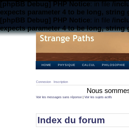
[phpBB Debug] PHP Notice
: in file
/inc
expects parameter 4 to be long, string 
[phpBB Debug] PHP Notice
: in file
/inc
expects parameter 4 to be long, string 
HOME
PHYSIQUE
CALCUL
PHILOSOPHIE
Connexion
Inscription
Nous sommes 
Voir les messages sans réponse
|
Voir les sujets actifs
Index du forum