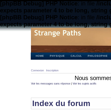
[phpBB Debug] PHP Notice
: in file
/inc
expects parameter 4 to be long, string 
[phpBB Debug] PHP Notice
: in file
/inc
expects parameter 4 to be long, string 
HOME
PHYSIQUE
CALCUL
PHILOSOPHIE
Connexion
Inscription
Nous sommes 
Voir les messages sans réponse
|
Voir les sujets actifs
Index du forum