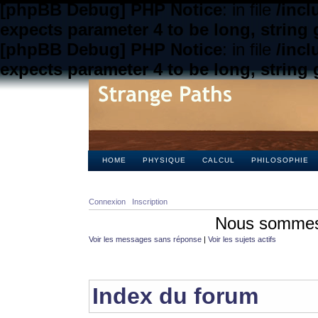
[phpBB Debug] PHP Notice
: in file
/inc
expects parameter 4 to be long, string 
[phpBB Debug] PHP Notice
: in file
/inc
expects parameter 4 to be long, string 
HOME
PHYSIQUE
CALCUL
PHILOSOPHIE
Connexion
Inscription
Nous sommes 
Voir les messages sans réponse
|
Voir les sujets actifs
Index du forum