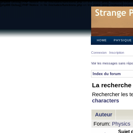
[phpBB Debug] PHP Notice
: in file
/includes/functions.php
on line
2355
:
preg_replace() expect
[phpBB Debug] PHP Notice
: in file
/includes/functions.php
on line
2355
:
preg_replace() expect
HOME
PHYSIQUE
Connexion
Inscription
Voir les messages sans rép
Index du forum
La recherche 
Rechercher les te
characters
Auteur
Forum:
Physics
Sujet 