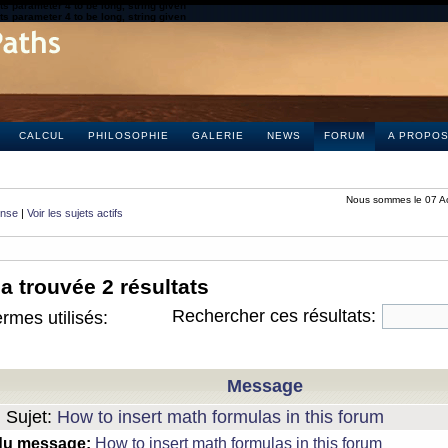
s parameter 4 to be long, string given
s parameter 4 to be long, string given
CALCUL
PHILOSOPHIE
GALERIE
NEWS
FORUM
A PROPO
Nous sommes le 07 A
onse
|
Voir les sujets actifs
a trouvée 2 résultats
Rechercher ces résultats:
rmes utilisés:
Message
Sujet:
How to insert math formulas in this forum
du message:
How to insert math formulas in this forum