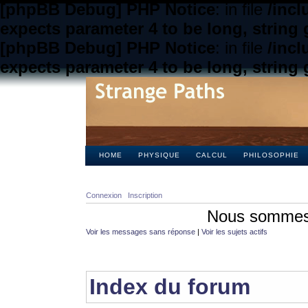
[phpBB Debug] PHP Notice
: in file
/inc
expects parameter 4 to be long, string 
[phpBB Debug] PHP Notice
: in file
/inc
expects parameter 4 to be long, string 
HOME
PHYSIQUE
CALCUL
PHILOSOPHIE
Connexion
Inscription
Nous sommes 
Voir les messages sans réponse
|
Voir les sujets actifs
Index du forum