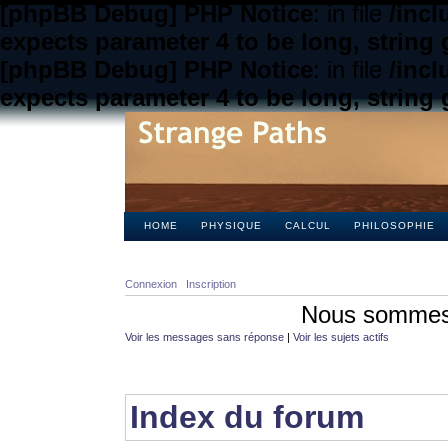
[phpBB Debug] PHP Notice
: in file
/inc
expects parameter 4 to be long, string 
[phpBB Debug] PHP Notice
: in file
/inc
expects parameter 4 to be long, string 
HOME
PHYSIQUE
CALCUL
PHILOSOPHIE
Connexion
Inscription
Nous sommes 
Voir les messages sans réponse
|
Voir les sujets actifs
Index du forum