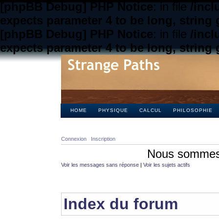
[phpBB Debug] PHP Notice
: in file
/inc
expects parameter 4 to be long, string 
[phpBB Debug] PHP Notice
: in file
/inc
expects parameter 4 to be long, string 
HOME
PHYSIQUE
CALCUL
PHILOSOPHIE
Connexion
Inscription
Nous sommes 
Voir les messages sans réponse
|
Voir les sujets actifs
Index du forum