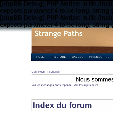
[phpBB Debug] PHP Notice
: in file
/inc
expects parameter 4 to be long, string 
[phpBB Debug] PHP Notice
: in file
/inc
expects parameter 4 to be long, string 
HOME
PHYSIQUE
CALCUL
PHILOSOPHIE
Connexion
Inscription
Nous sommes 
Voir les messages sans réponse
|
Voir les sujets actifs
Index du forum