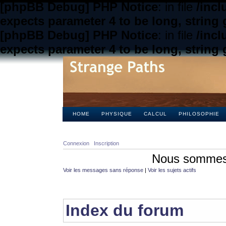
[phpBB Debug] PHP Notice
: in file
/inc
expects parameter 4 to be long, string 
[phpBB Debug] PHP Notice
: in file
/inc
expects parameter 4 to be long, string 
HOME
PHYSIQUE
CALCUL
PHILOSOPHIE
Connexion
Inscription
Nous sommes 
Voir les messages sans réponse
|
Voir les sujets actifs
Index du forum