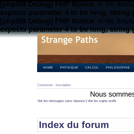
[phpBB Debug] PHP Notice
: in file
/inc
expects parameter 4 to be long, string 
[phpBB Debug] PHP Notice
: in file
/inc
expects parameter 4 to be long, string 
HOME
PHYSIQUE
CALCUL
PHILOSOPHIE
Connexion
Inscription
Nous sommes 
Voir les messages sans réponse
|
Voir les sujets actifs
Index du forum